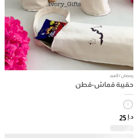
رمضان / العيد
حقيبة قماش-قطن
د.إ
25