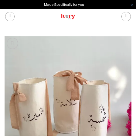
Made Specifically for you
خطي
لمحتوى
إضافة
للمفضلة