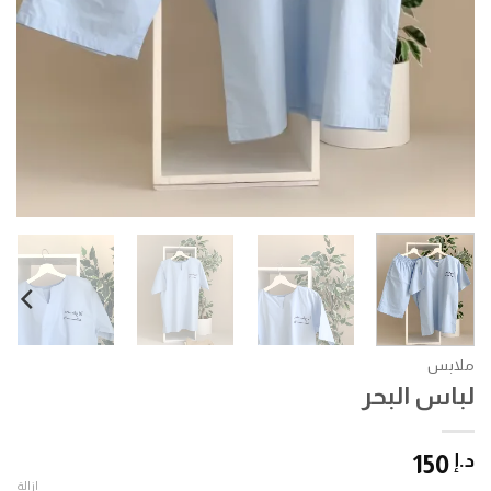
ملابس
لباس البحر
د.إ
150
إزالة