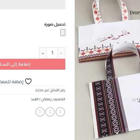
تحميل صورة
كمية Pvc حقائب
إضافة إلى السل
إضافة للمفض
رمز المنتج:
غير محدد
التصنيف:
رمضان / العيد