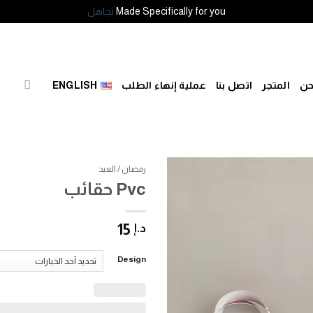
Made Specifically for you
تجاهل
حن
المتجر
اتصل بنا
عملية إنهاء الطلب
ENGLISH
رمضان / العيد
Pvc حقائب
إضافة
للمفضلة
15
د.إ
Design