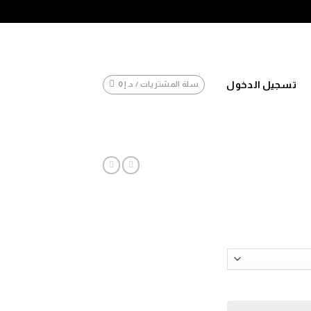
تسجيل الدخول
سلة المشتريات /
د.إ
0