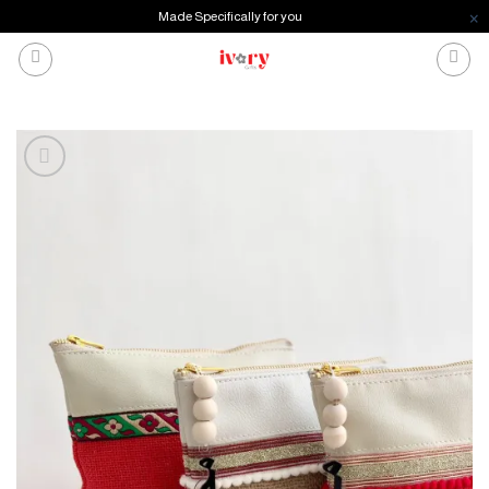
Made Specifically for you
خطي
لمحتوى
إضافة
للمفضلة