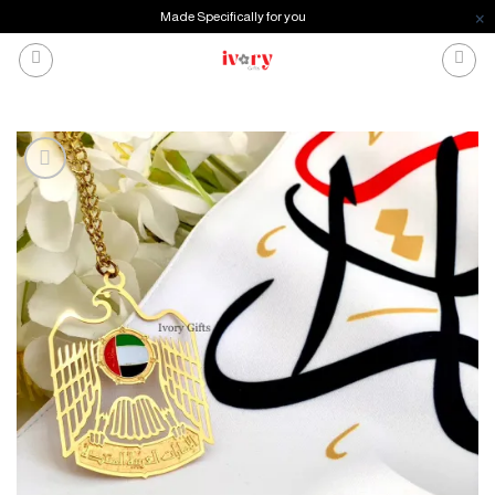
Made Specifically for you
خطي
لمحتوى
إضافة
للمفضلة