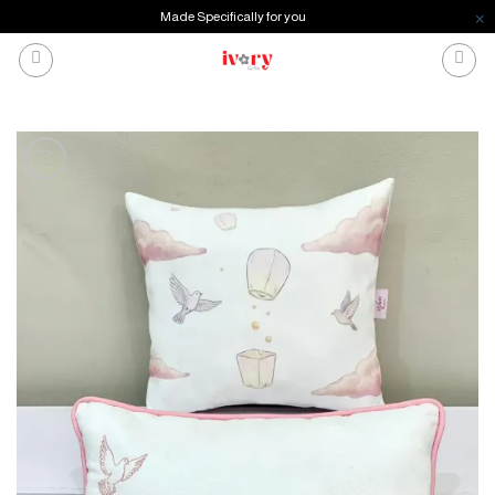
Made Specifically for you
خطي
لمحتوى
إضافة
للمفضلة