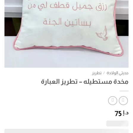
حديثي الولادة
/
تطريز
مخدة مستطيله – تطريز العبارة
د.إ
75