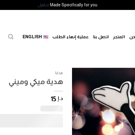
Made Specifically for you
تجاهل
حن
المتجر
اتصل بنا
عملية إنهاء الطلب
ENGLISH
هدايا
هدية ميكي وميني
إضافة
للمفضلة
15
د.إ