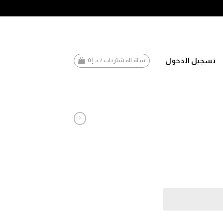
تسجيل الدخول
سلة المشتريات /
د.إ
0