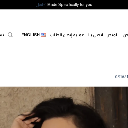
Made Specifically for you
تجاهل
حن
المتجر
اتصل بنا
عملية إنهاء الطلب
ENGLISH
تس
0S1A8