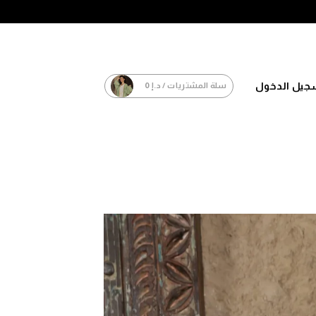
جيل الدخول
سلة المشتريات /
د.إ
0