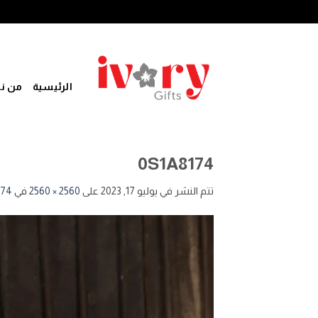
خطي
لمحتوى
الرئيسية
من ن
0S1A8174
تتم النشر في
يوليو 17, 2023
على
2560 × 2560
في
174