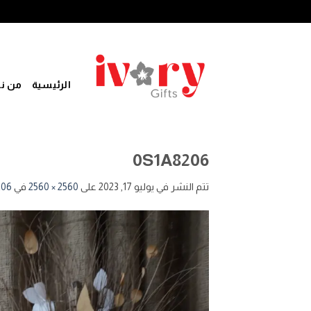
خطي
لمحتوى
الرئيسية
من ن
0S1A8206
تتم النشر في
يوليو 17, 2023
على
2560 × 2560
في
206