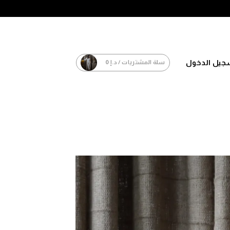
جيل الدخول
سلة المشتريات /
د.إ
0