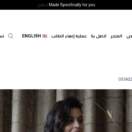
Made Specifically for you
تجاهل
حن
المتجر
اتصل بنا
عملية إنهاء الطلب
ENGLISH
تس
0S1A8