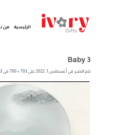
خطي
لمحتوى
الرئيسية
من ن
Baby 3
تتم النشر في
أغسطس 1, 2022
على
703 × 700
في
3