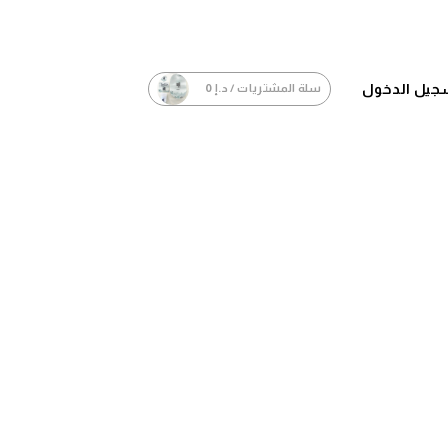
جيل الدخول
سلة المشتريات /
د.إ
0