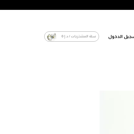
جيل الدخول
سلة المشتريات /
د.إ
0