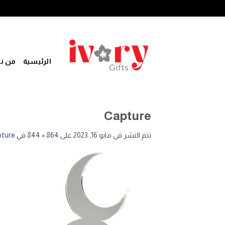
خطي
لمحتوى
الرئيسية
من ن
Capture
تتم النشر في
مايو 16, 2023
على
864 × 844
في
ture