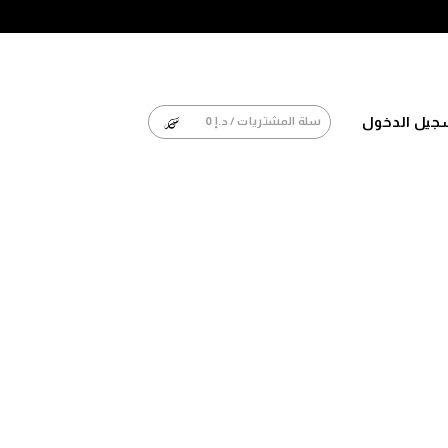
جيل الدخول
سلة المشتريات /
د.إ
0