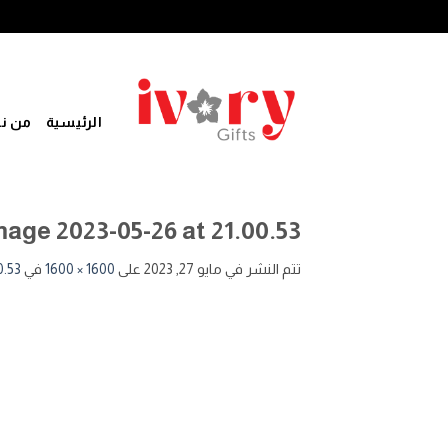
خطي
لمحتوى
الرئيسية
من ن
ge 2023-05-26 at 21.00.53
تتم النشر في
مايو 27, 2023
على
1600 × 1600
في
0.53